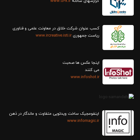
گزارش‎های سالانه
www.d2k.ir
کسب عنوان شرکت خلاق در معاونت علمی و فناوری
ریاست جمهوری
www.ircreative.isti.ir
اینجا عکس ها صحبت
می کنند
www.infoshot.ir
اینفومجیک ساخت ویدئویی متفاوت و ماندگار در ذهن
www.infomagic.ir