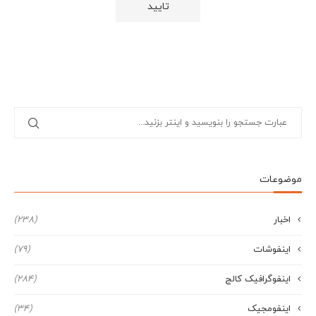
موضوعات
اخبار
(238)
اینفوشات
(79)
اینفوگرافیک کالج
(284)
اینفومجیک
(34)