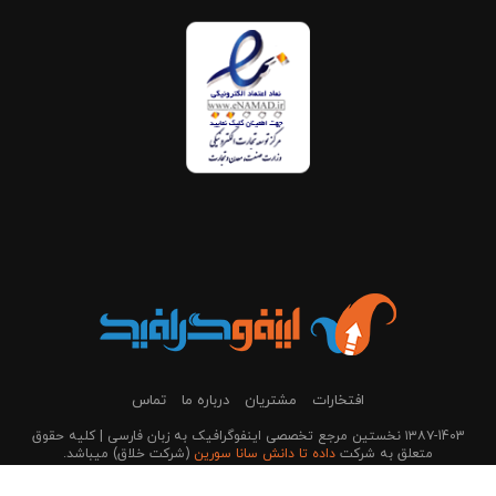
افتخارات
مشتریان
درباره ما
تماس
۱۳۸۷-1403 نخستین مرجع تخصصی اینفوگرافیک به زبان فارسی | کلیه حقوق
متعلق به شرکت
داده تا دانش سانا سورین
(شرکت خلاق) می‎باشد.