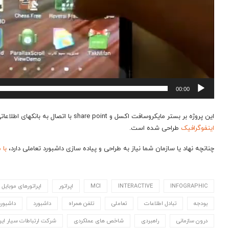
00:00
این پروژه بر بستر مایکروسافت اکسل و share point با اتصال به بانکهای اطلاعاتی بر خط پیاده سازی شده است.این گزارش توسط
اینفوگرافیک
طراحی شده است.
چنانچه نهاد یا سازمان شما نیاز به طراحی و پیاده سازی داشبورد تعاملی دارد،
با 
INFOGRAPHIC
INTERACTIVE
MCI
اپراتور
اپراتورهای موبایل
بودجه
تبادل اطلاعات
تعاملی
تلفن همراه
داشبورد
داشبورد
درون سازمانی
راهبردی
شاخص های عملکردی
شرکت ارتباطات سیار ایر