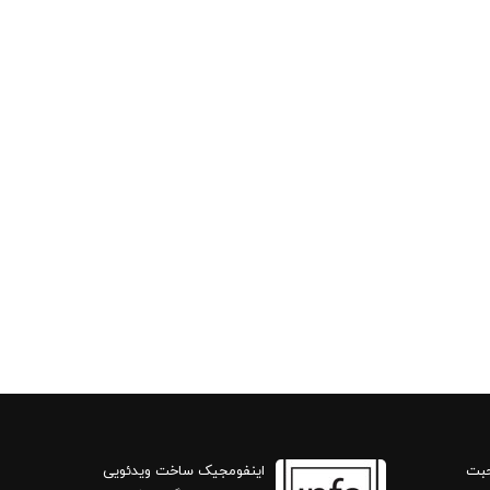
حبت
اینفومجیک ساخت ویدئویی