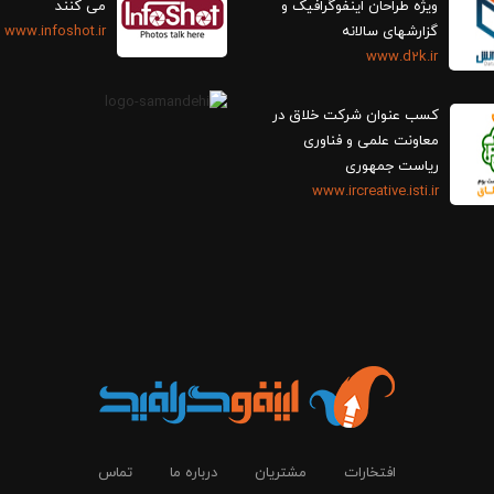
ویژه طراحان اینفوگرافیک و
می کنند
گزارش‎های سالانه
www.infoshot.ir
www.d2k.ir
کسب عنوان شرکت خلاق در
معاونت علمی و فناوری
ریاست جمهوری
www.ircreative.isti.ir
افتخارات
مشتریان
درباره ما
تماس