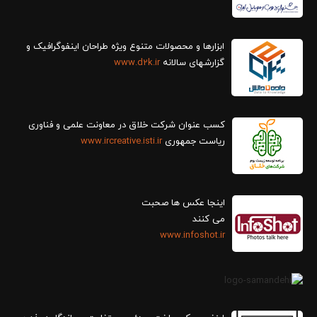
ابزارها و محصولات متنوع ویژه طراحان اینفوگرافیک و
گزارش‎های سالانه
www.d2k.ir
کسب عنوان شرکت خلاق در معاونت علمی و فناوری
ریاست جمهوری
www.ircreative.isti.ir
اینجا عکس ها صحبت
می کنند
www.infoshot.ir