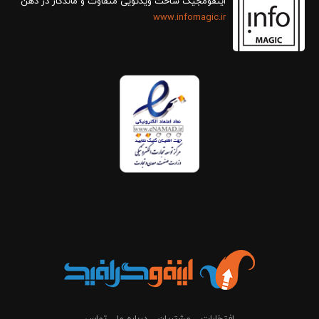
اینفومجیک ساخت ویدئویی متفاوت و ماندگار در ذهن
www.infomagic.ir
افتخارات
مشتریان
درباره ما
تماس