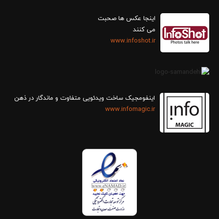
اینجا عکس ها صحبت
می کنند
www.infoshot.ir
اینفومجیک ساخت ویدئویی متفاوت و ماندگار در ذهن
www.infomagic.ir