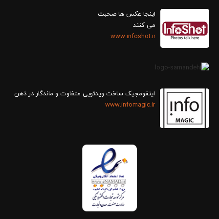
اینجا عکس ها صحبت
می کنند
www.infoshot.ir
اینفومجیک ساخت ویدئویی متفاوت و ماندگار در ذهن
www.infomagic.ir