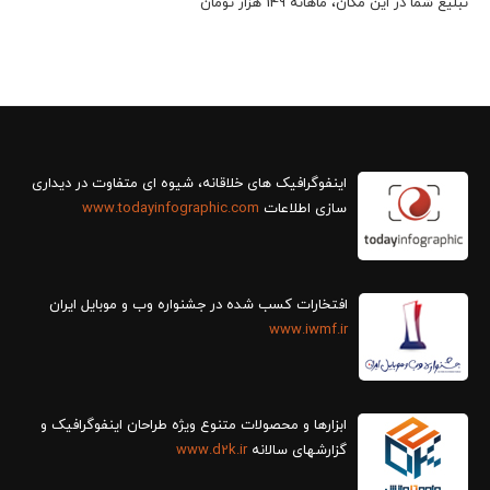
تبلیغ شما در این مکان، ماهانه 149 هزار تومان
سازی اطلاعات
www.todayinfographic.com
افتخارات کسب شده در جشنواره وب و موبایل ایران
www.iwmf.ir
ابزارها و محصولات متنوع ویژه طراحان اینفوگرافیک و
گزارش‎های سالانه
www.d2k.ir