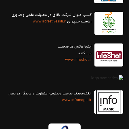
کسب عنوان شرکت خلاق در معاونت علمی و فناوری
ریاست جمهوری
www.ircreative.isti.ir
اینجا عکس ها صحبت
می کنند
www.infoshot.ir
اینفومجیک ساخت ویدئویی متفاوت و ماندگار در ذهن
www.infomagic.ir