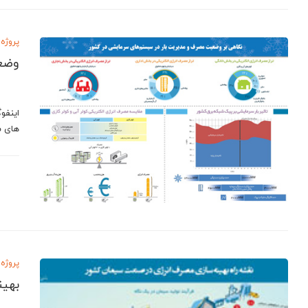
پروژه 
وضع
اینفو
های س
پروژه 
بهین