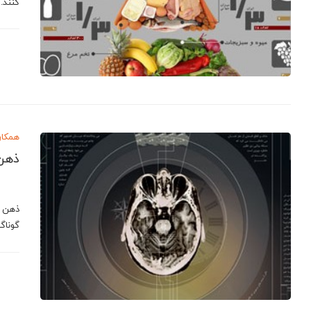
‌كنند
همکار
ذهن
ذهن ا
گوناگ