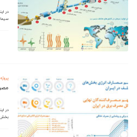
در این
سیمان
پروژه 
مصرف
در ای
بخش ه