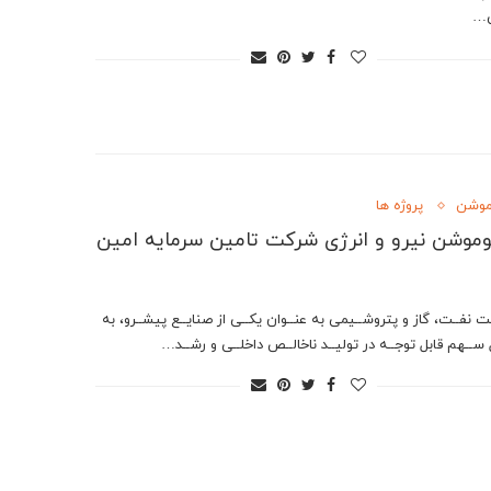
ی…
موشن
پروژه ها
وموشن نیرو و انرژی شرکت تامین سرمایه امین
 نفــت، گاز و پتروشــیمی به عنــوان یکــی از صنایــع پیشــرو، به
 ســهم قابل توجــه در تولیــد ناخالــص داخلــی و رشــد…