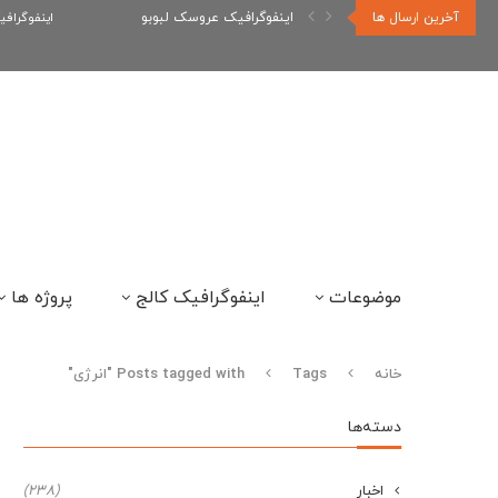
آخرین ارسال ها
اینفوگرافیک رپر های فارسی نسل...
اینفوگراف
موضوعات
اینفوگرافیک کالج
پروژه ها
خانه
Tags
Posts tagged with "انرژی"
دسته‌ها
اخبار
(238)