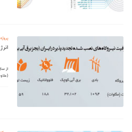
پروژه 
انرژ
(علاو