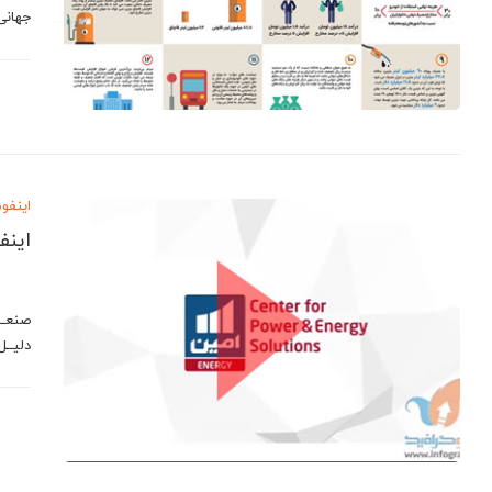
جهان
اینفو
اینف
صنعــت
دلیــل