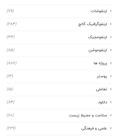
اینفوشات
(79)
اینفوگرافیک کالج
(284)
اینفومجیک
(34)
اینفوموشن
(85)
پروژه ها
(886)
پوستر
(14)
تعاملی
(15)
دانلود
(84)
سلامت و محیط زیست
(110)
علمی و فرهنگی
(229)