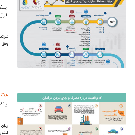
اینف
انرژ
شرکت 
وفق ق
پروژه 
اینف
ایران
کشور 