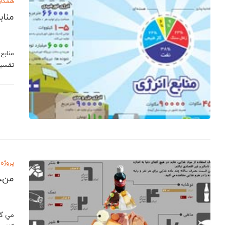
همکار
مناب
منابع 
تقسيم
پروژه 
من،ا
مي گو