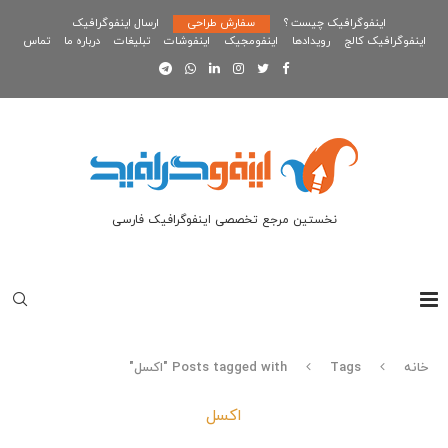
اینفوگرافیک چیست ؟
سفارش طراحی
ارسال اینفوگرافیک
اینفوگرافیک کالج
رویدادها
اینفومجیک
اینفوشات
تبلیغات
درباره ما
تماس
نخستین مرجع تخصصی اینفوگرافیک فارسی
خانه
Tags
Posts tagged with "اکسل"
اکسل