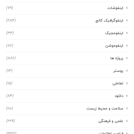
اینفوشات
(79)
اینفوگرافیک کالج
(284)
اینفومجیک
(34)
اینفوموشن
(86)
پروژه ها
(886)
پوستر
(14)
تعاملی
(15)
دانلود
(84)
سلامت و محیط زیست
(110)
علمی و فرهنگی
(229)
فناوری اطلاعات
(332)