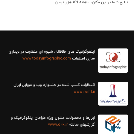
تبلیغ شما در این مکان، ماهانه 149 هزار تومان
سازی اطلاعات
www.todayinfographic.com
افتخارات کسب شده در جشنواره وب و موبایل ایران
www.iwmf.ir
ابزارها و محصولات متنوع ویژه طراحان اینفوگرافیک و
گزارش‎های سالانه
www.d2k.ir