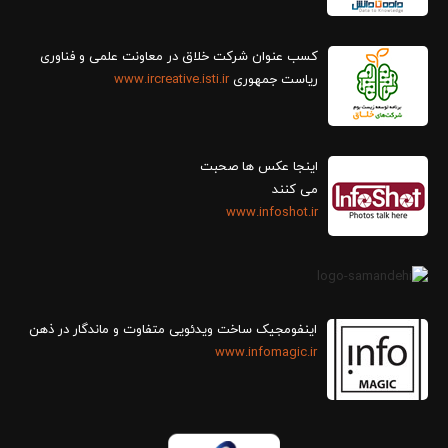
کسب عنوان شرکت خلاق در معاونت علمی و فناوری
ریاست جمهوری
www.ircreative.isti.ir
اینجا عکس ها صحبت
می کنند
www.infoshot.ir
اینفومجیک ساخت ویدئویی متفاوت و ماندگار در ذهن
www.infomagic.ir