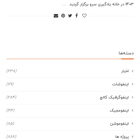
1403 در خانه یادگیری سرو برگزار گردید. …
دسته‌ها
اخبار
(238)
اینفوشات
(79)
اینفوگرافیک کالج
(284)
اینفومجیک
(34)
اینفوموشن
(85)
پروژه ها
(886)