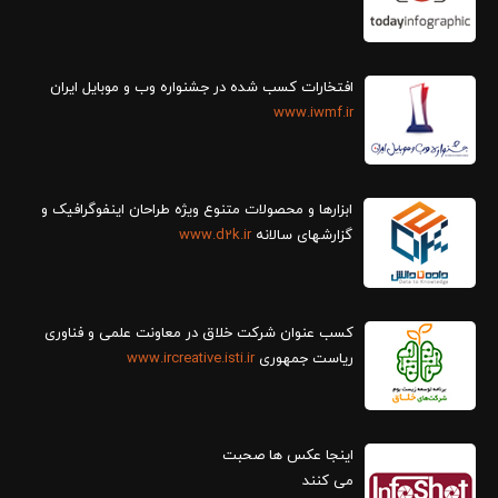
افتخارات کسب شده در جشنواره وب و موبایل ایران
www.iwmf.ir
ابزارها و محصولات متنوع ویژه طراحان اینفوگرافیک و
گزارش‎های سالانه
www.d2k.ir
کسب عنوان شرکت خلاق در معاونت علمی و فناوری
ریاست جمهوری
www.ircreative.isti.ir
اینجا عکس ها صحبت
می کنند