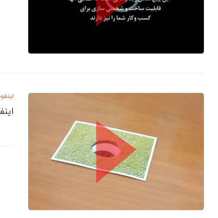
اینفو
اینف