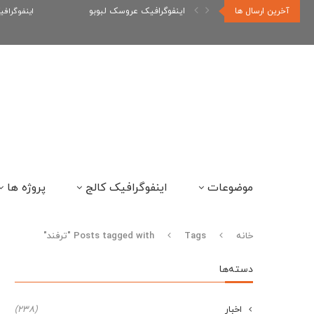
آخرین ارسال ها
اینفوگرافیک رپر های فارسی نسل...
اینفوگراف
موضوعات
اینفوگرافیک کالج
پروژه ها
خانه
Tags
Posts tagged with "ترفند"
دسته‌ها
اخبار
(238)