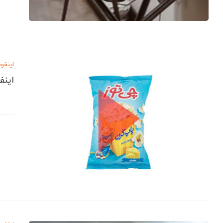
اینفو
اینف