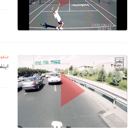
اینفو
اینف