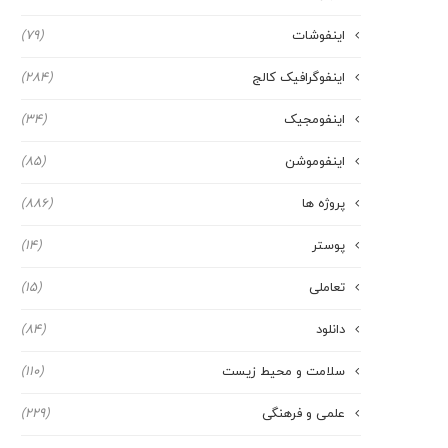
اینفوشات
(79)
اینفوگرافیک کالج
(284)
اینفومجیک
(34)
اینفوموشن
(85)
پروژه ها
(886)
پوستر
(14)
تعاملی
(15)
دانلود
(84)
سلامت و محیط زیست
(110)
علمی و فرهنگی
(229)