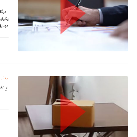
درگاه
يكپار
موبای
اینفو
اینف