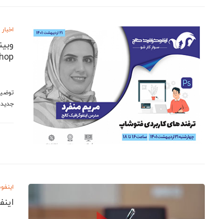
اخبار
وبین
hop
توضیح
جدید 
اینفو
اینف