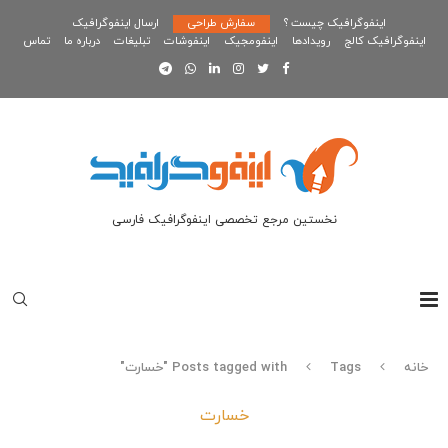
اینفوگرافیک چیست ؟
سفارش طراحی
ارسال اینفوگرافیک
اینفوگرافیک کالج
رویدادها
اینفومجیک
اینفوشات
تبلیغات
درباره ما
تماس
نخستین مرجع تخصصی اینفوگرافیک فارسی
خانه
Tags
Posts tagged with "خسارت"
خسارت