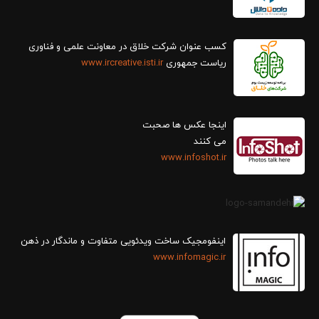
کسب عنوان شرکت خلاق در معاونت علمی و فناوری
ریاست جمهوری
www.ircreative.isti.ir
اینجا عکس ها صحبت
می کنند
www.infoshot.ir
اینفومجیک ساخت ویدئویی متفاوت و ماندگار در ذهن
www.infomagic.ir