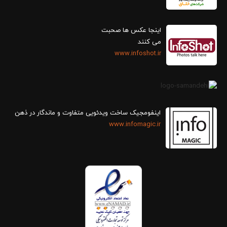
اینجا عکس ها صحبت
می کنند
www.infoshot.ir
اینفومجیک ساخت ویدئویی متفاوت و ماندگار در ذهن
www.infomagic.ir