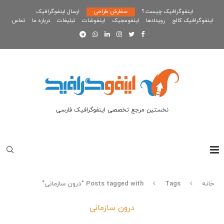
اینفوگرافیک چیست ؟
سفارش طراحی
ارسال اینفوگرافیک
اینفوگرافیک کالج
رویدادها
اینفومجیک
اینفوشات
تبلیغات
درباره ما
تماس
نخستین مرجع تخصصی اینفوگرافیک فارسی
خانه
Tags
Posts tagged with "درون سازمانی"
درون سازمانی