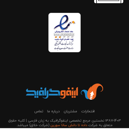
افتخارات
مشتریان
درباره ما
تماس
۱۳۸۷-1403 نخستین مرجع تخصصی اینفوگرافیک به زبان فارسی | کلیه حقوق
متعلق به شرکت
داده تا دانش سانا سورین
(شرکت خلاق) می‎باشد.