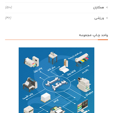
همکاران
(510)
ورزشی
(46)
واحد چـاپ مجموعه