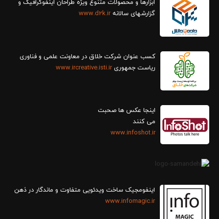
ابزارها و محصولات متنوع ویژه طراحان اینفوگرافیک و
گزارش‎های سالانه
www.d2k.ir
کسب عنوان شرکت خلاق در معاونت علمی و فناوری
ریاست جمهوری
www.ircreative.isti.ir
اینجا عکس ها صحبت
می کنند
www.infoshot.ir
اینفومجیک ساخت ویدئویی متفاوت و ماندگار در ذهن
www.infomagic.ir