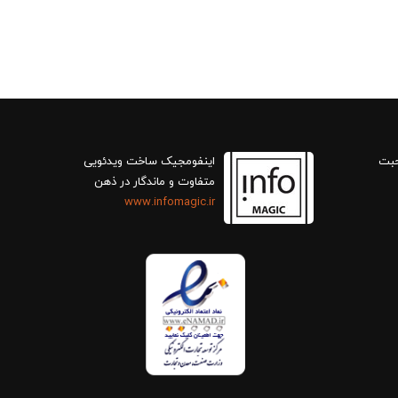
حبت
اینفومجیک ساخت ویدئویی
متفاوت و ماندگار در ذهن
www.infomagic.ir