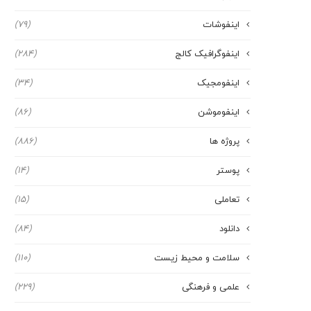
اینفوشات
(79)
اینفوگرافیک کالج
(284)
اینفومجیک
(34)
اینفوموشن
(86)
پروژه ها
(886)
پوستر
(14)
تعاملی
(15)
دانلود
(84)
سلامت و محیط زیست
(110)
علمی و فرهنگی
(229)