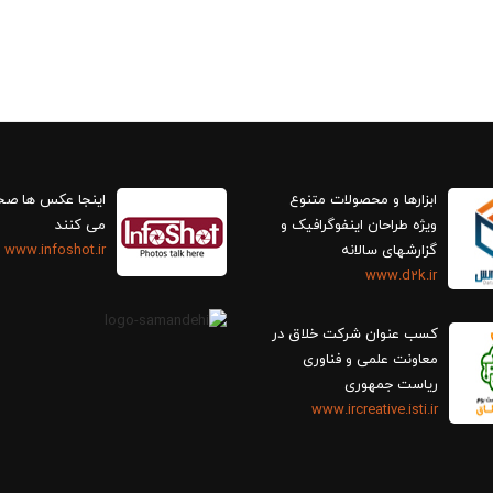
ابزارها و محصولات متنوع
اینجا عکس ها ص
ویژه طراحان اینفوگرافیک و
می کنند
گزارش‎های سالانه
www.infoshot.ir
www.d2k.ir
کسب عنوان شرکت خلاق در
معاونت علمی و فناوری
ریاست جمهوری
www.ircreative.isti.ir