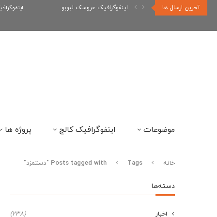
آخرین ارسال ها
اینفوگرافیک عروسک لبوبو
اینفوگراف
موضوعات
اینفوگرافیک کالج
پروژه ها
خانه
Tags
Posts tagged with "دستمزد"
دسته‌ها
اخبار
(238)