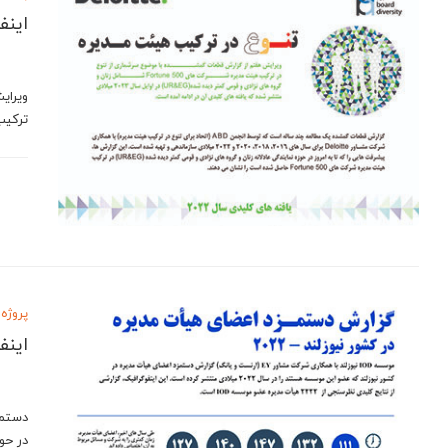
اینف
ویرای
ترکیب هیئ
پروژه 
اینف
دستمز
در حو