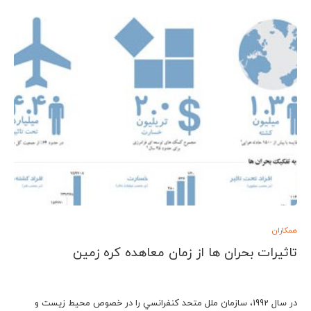
همکاران
تاثیرات بحران ها از زمان معاهده کره زمین
در سال 1992، سازمان ملل متحد كنفرانسي را در خصوص محيط زيست و