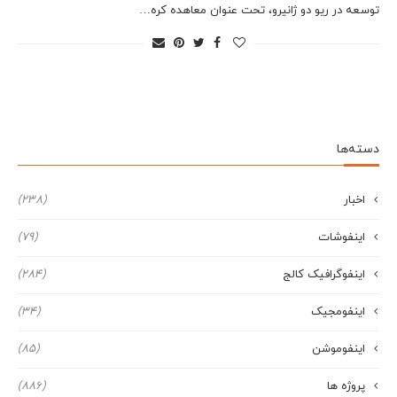
توسعه در ريو دو ژانيرو، تحت عنوان معاهده كره…
دسته‌ها
اخبار
(238)
اینفوشات
(79)
اینفوگرافیک کالج
(284)
اینفومجیک
(34)
اینفوموشن
(85)
پروژه ها
(886)