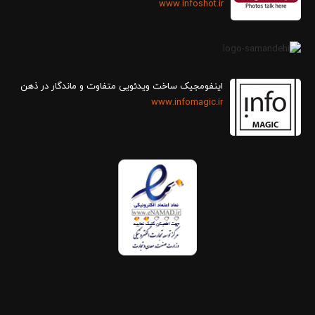
www.infoshot.ir
اینفومجیک ساخت ویدئویی متفاوت و ماندگار در ذهن
www.infomagic.ir