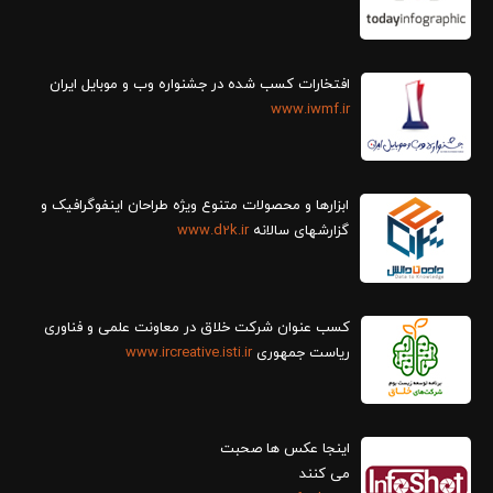
افتخارات کسب شده در جشنواره وب و موبایل ایران
www.iwmf.ir
ابزارها و محصولات متنوع ویژه طراحان اینفوگرافیک و
گزارش‎های سالانه
www.d2k.ir
کسب عنوان شرکت خلاق در معاونت علمی و فناوری
ریاست جمهوری
www.ircreative.isti.ir
اینجا عکس ها صحبت
می کنند