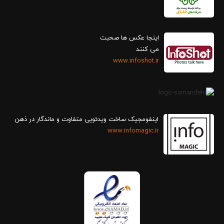
اینجا عکس ها صحبت
می کنند
www.infoshot.ir
اینفومجیک ساخت ویدئویی متفاوت و ماندگار در ذهن
www.infomagic.ir