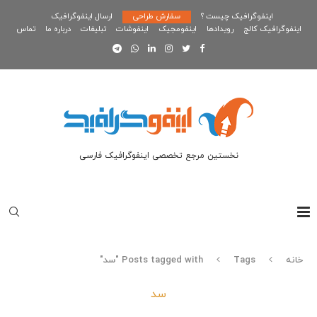
اینفوگرافیک چیست ؟
سفارش طراحی
ارسال اینفوگرافیک
اینفوگرافیک کالج
رویدادها
اینفومجیک
اینفوشات
تبلیغات
درباره ما
تماس
نخستین مرجع تخصصی اینفوگرافیک فارسی
خانه
Tags
Posts tagged with "سد"
سد