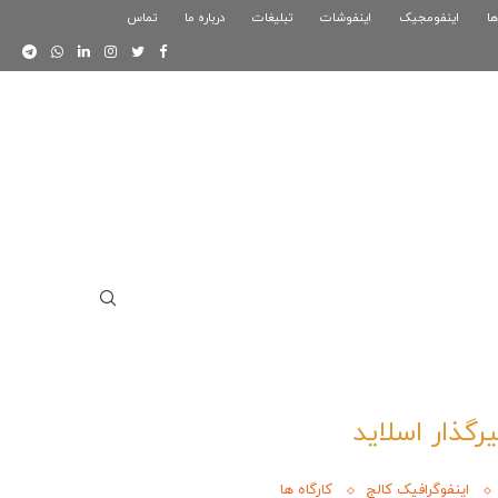
ها
اینفومجیک
فوگرافیک بازی کلش رویال
اینفوشات
تبلیغات
درباره ما
تماس
اینفوگرافیک دوستان
یرگذار اسلاید
اینفوگرافیک کالج
کارگاه ها