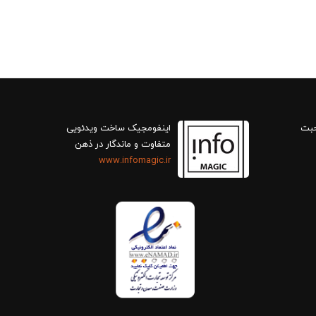
حبت
اینفومجیک ساخت ویدئویی
متفاوت و ماندگار در ذهن
www.infomagic.ir