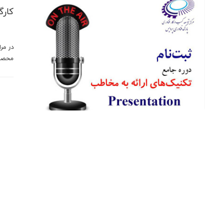
کارگ
در مر
محصول