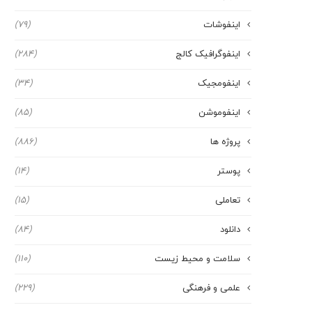
اینفوشات
(79)
اینفوگرافیک کالج
(284)
اینفومجیک
(34)
اینفوموشن
(85)
پروژه ها
(886)
پوستر
(14)
تعاملی
(15)
دانلود
(84)
سلامت و محیط زیست
(110)
علمی و فرهنگی
(229)