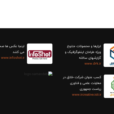
ابزارها و محصولات متنوع
اینجا عکس ها ص
ویژه طراحان اینفوگرافیک و
می کنند
گزارش‎های سالانه
www.infoshot.ir
www.d2k.ir
کسب عنوان شرکت خلاق در
معاونت علمی و فناوری
ریاست جمهوری
www.ircreative.isti.ir