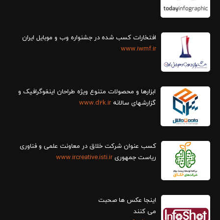
افتخارات کسب شده در جشنواره وب و موبایل ایران
www.iwmf.ir
ابزارها و محصولات متنوع ویژه طراحان اینفوگرافیک و
گزارش‎های سالانه
www.d2k.ir
کسب عنوان شرکت خلاق در معاونت علمی و فناوری
ریاست جمهوری
www.ircreative.isti.ir
اینجا عکس ها صحبت
می کنند