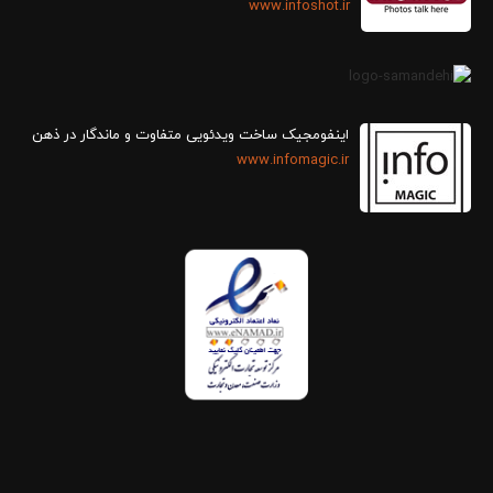
www.infoshot.ir
اینفومجیک ساخت ویدئویی متفاوت و ماندگار در ذهن
www.infomagic.ir