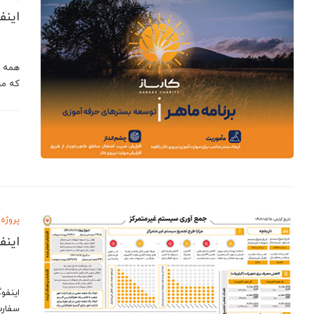
اینف
همه م
که مح
پروژه 
اینف
اینفو
سفارش