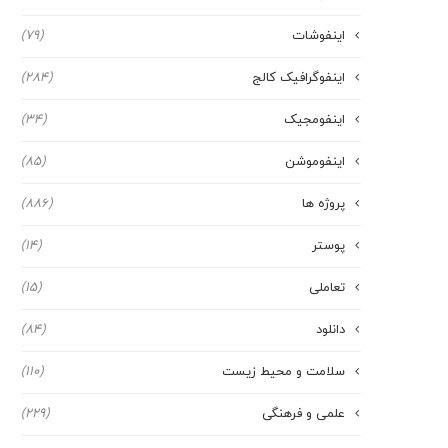
اینفوشات
(79)
اینفوگرافیک کالج
(284)
اینفومجیک
(34)
اینفوموشن
(85)
پروژه ها
(886)
پوستر
(14)
تعاملی
(15)
دانلود
(84)
سلامت و محیط زیست
(110)
علمی و فرهنگی
(229)