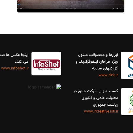
ابزارها و محصولات متنوع
اینجا عکس ها ص
ویژه طراحان اینفوگرافیک و
می کنند
گزارش‎های سالانه
www.infoshot.ir
www.d2k.ir
کسب عنوان شرکت خلاق در
معاونت علمی و فناوری
ریاست جمهوری
www.ircreative.isti.ir