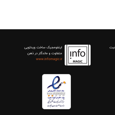
حبت
اینفومجیک ساخت ویدئویی
متفاوت و ماندگار در ذهن
www.infomagic.ir