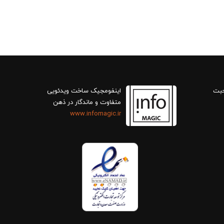
حبت
اینفومجیک ساخت ویدئویی
متفاوت و ماندگار در ذهن
www.infomagic.ir