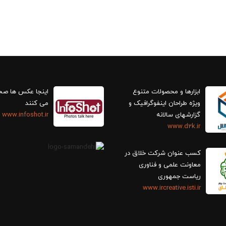
ابزارها و محصولات متنوع
اینجا عکس ها ص
ویژه طراحان اینفوگرافیک و
می کنند
گزارش‎های سالانه
www.infoshot.ir
www.d2k.ir
کسب عنوان شرکت خلاق در
معاونت علمی و فناوری
ریاست جمهوری
www.ircreative.isti.ir