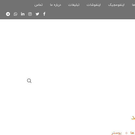
ها
اینفومجیک
فوگرافیک بازی کلش رویال
اینفوشات
تبلیغات
درباره ما
تماس
اینفوگرافیک دوستان
ها
پوستر