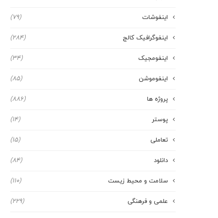
اینفوشات
(79)
اینفوگرافیک کالج
(284)
اینفومجیک
(34)
اینفوموشن
(85)
پروژه ها
(886)
پوستر
(14)
تعاملی
(15)
دانلود
(84)
سلامت و محیط زیست
(110)
علمی و فرهنگی
(229)