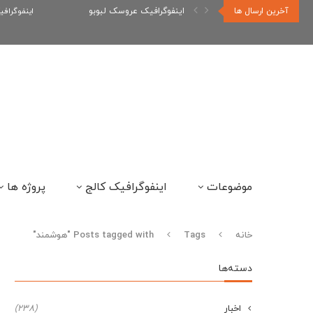
آخرین ارسال ها
اینفوگرافیک عروسک لبوبو
اینفوگراف
موضوعات
اینفوگرافیک کالج
پروژه ها
خانه
Tags
Posts tagged with "هوشمند"
دسته‌ها
اخبار
(238)