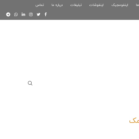
ها
اینفومجیک
فوگرافیک بازی کلش رویال
اینفوشات
تبلیغات
درباره ما
تماس
اینفوگرافیک دوستان
مک