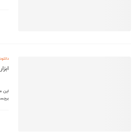
دانلود
ابزا
این م
برچسب