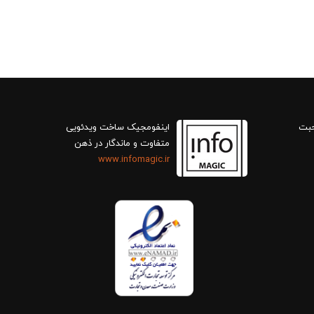
حبت
اینفومجیک ساخت ویدئویی
متفاوت و ماندگار در ذهن
www.infomagic.ir