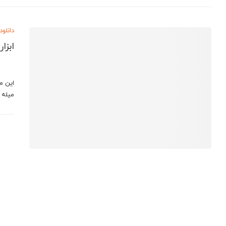
دانلود
ابزا
این م
میله 