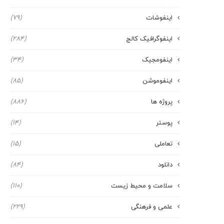
اینفوشات
(79)
اینفوگرافیک کالج
(284)
اینفومجیک
(34)
اینفوموشن
(85)
پروژه ها
(886)
پوستر
(14)
تعاملی
(15)
دانلود
(84)
سلامت و محیط زیست
(110)
علمی و فرهنگی
(229)