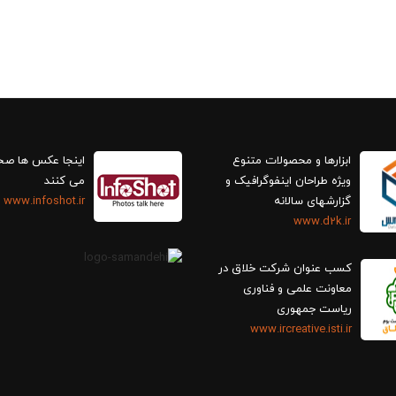
ابزارها و محصولات متنوع
اینجا عکس ها ص
ویژه طراحان اینفوگرافیک و
می کنند
گزارش‎های سالانه
www.infoshot.ir
www.d2k.ir
کسب عنوان شرکت خلاق در
معاونت علمی و فناوری
ریاست جمهوری
www.ircreative.isti.ir