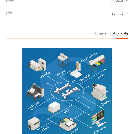
همکاران
(510)
ورزشی
(46)
واحد چـاپ مجموعه