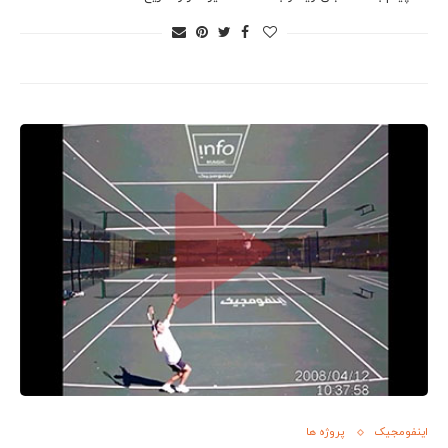
اینفومجیک
پروژه ها