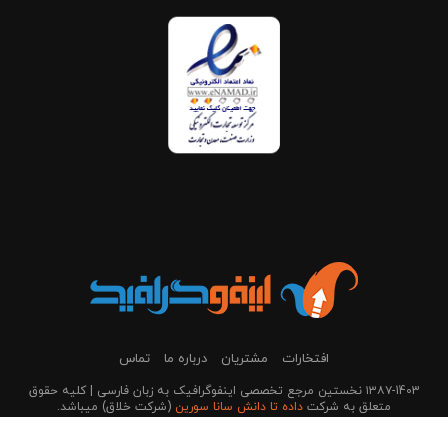
افتخارات
مشتریان
درباره ما
تماس
۱۳۸۷-1403 نخستین مرجع تخصصی اینفوگرافیک به زبان فارسی | کلیه حقوق
متعلق به شرکت
داده تا دانش سانا سورین
(شرکت خلاق) می‎باشد.