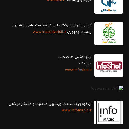
گزارش‎های سالانه
www.d2k.ir
کسب عنوان شرکت خلاق در معاونت علمی و فناوری
ریاست جمهوری
www.ircreative.isti.ir
اینجا عکس ها صحبت
می کنند
www.infoshot.ir
اینفومجیک ساخت ویدئویی متفاوت و ماندگار در ذهن
www.infomagic.ir