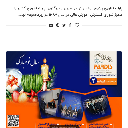
پارك فناوري پرديس به‌عنوان مهم‌ترين و بزرگترين پارك فناوري كشور با
مجوز شوراي گسترش آموزش عالي در سال 1384 در زيرمجموعه نهاد…