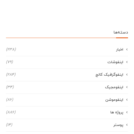
دسته‌ها
اخبار
(238)
اینفوشات
(79)
اینفوگرافیک کالج
(284)
اینفومجیک
(34)
اینفوموشن
(86)
پروژه ها
(886)
پوستر
(14)