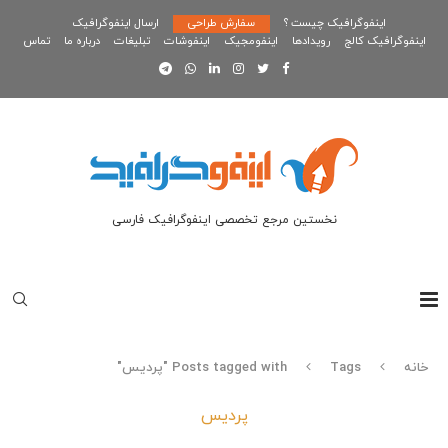
اینفوگرافیک چیست ؟
سفارش طراحی
ارسال اینفوگرافیک
اینفوگرافیک کالج
رویدادها
اینفومجیک
اینفوشات
تبلیغات
درباره ما
تماس
نخستین مرجع تخصصی اینفوگرافیک فارسی
خانه
Tags
Posts tagged with "پردیس"
پردیس