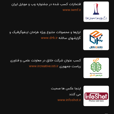
افتخارات کسب شده در جشنواره وب و موبایل ایران
www.iwmf.ir
ابزارها و محصولات متنوع ویژه طراحان اینفوگرافیک و
گزارش‎های سالانه
www.d2k.ir
کسب عنوان شرکت خلاق در معاونت علمی و فناوری
ریاست جمهوری
www.ircreative.isti.ir
اینجا عکس ها صحبت
می کنند
www.infoshot.ir