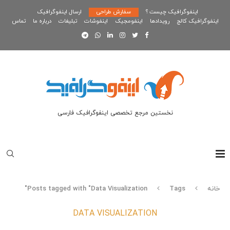
اینفوگرافیک چیست ؟
سفارش طراحی
ارسال اینفوگرافیک
اینفوگرافیک کالج
رویدادها
اینفومجیک
اینفوشات
تبلیغات
درباره ما
تماس
نخستین مرجع تخصصی اینفوگرافیک فارسی
خانه
Tags
Posts tagged with "Data Visualization"
DATA VISUALIZATION