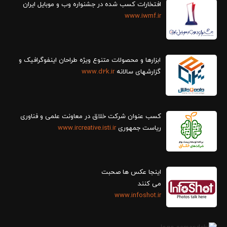
افتخارات کسب شده در جشنواره وب و موبایل ایران
www.iwmf.ir
ابزارها و محصولات متنوع ویژه طراحان اینفوگرافیک و
گزارش‎های سالانه
www.d2k.ir
کسب عنوان شرکت خلاق در معاونت علمی و فناوری
ریاست جمهوری
www.ircreative.isti.ir
اینجا عکس ها صحبت
می کنند
www.infoshot.ir