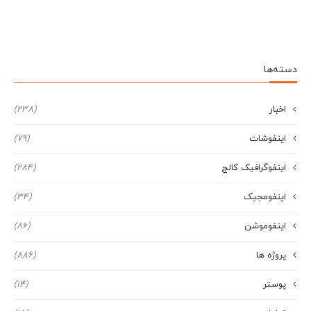
دسته‌ها
اخبار
(238)
اینفوشات
(79)
اینفوگرافیک کالج
(284)
اینفومجیک
(34)
اینفوموشن
(86)
پروژه ها
(886)
پوستر
(14)