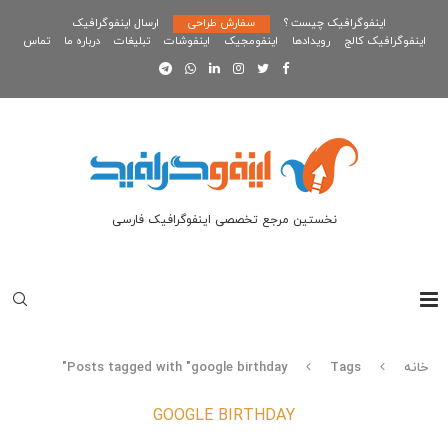
اینفوگرافیک چیست ؟
سفارش طراحی
ارسال اینفوگرافیک
اینفوگرافیک کالج
رویدادها
اینفومجیک
اینفوشات
تبلیغات
درباره ما
تماس
نخستین مرجع تخصصی اینفوگرافیک فارسی
خانه
Tags
Posts tagged with "google birthday"
GOOGLE BIRTHDAY