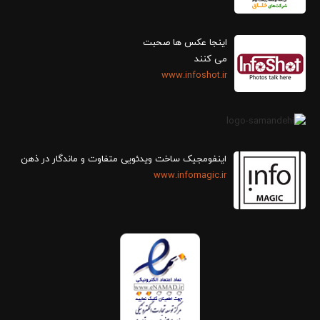
اینجا عکس ها صحبت
می کنند
www.infoshot.ir
اینفومجیک ساخت ویدئویی متفاوت و ماندگار در ذهن
www.infomagic.ir