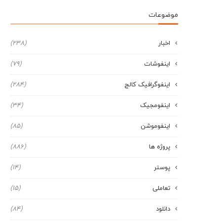
موضوعات
اخبار
(238)
اینفوشات
(79)
اینفوگرافیک کالج
(284)
اینفومجیک
(34)
اینفوموشن
(85)
پروژه ها
(886)
پوستر
(14)
تعاملی
(15)
دانلود
(84)