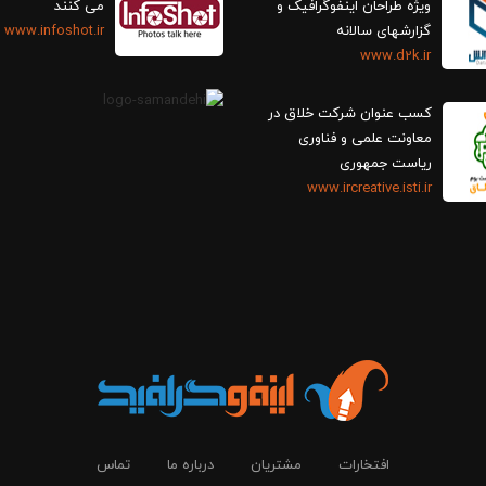
ویژه طراحان اینفوگرافیک و
می کنند
گزارش‎های سالانه
www.infoshot.ir
www.d2k.ir
کسب عنوان شرکت خلاق در
معاونت علمی و فناوری
ریاست جمهوری
www.ircreative.isti.ir
افتخارات
مشتریان
درباره ما
تماس