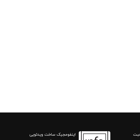
حبت
اینفومجیک ساخت ویدئویی