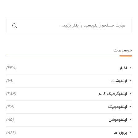
موضوعات
اخبار
(238)
اینفوشات
(79)
اینفوگرافیک کالج
(284)
اینفومجیک
(34)
اینفوموشن
(85)
پروژه ها
(886)