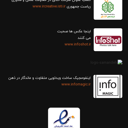
ریاست جمهوری
www.ircreative.isti.ir
اینجا عکس ها صحبت
می کنند
www.infoshot.ir
اینفومجیک ساخت ویدئویی متفاوت و ماندگار در ذهن
www.infomagic.ir