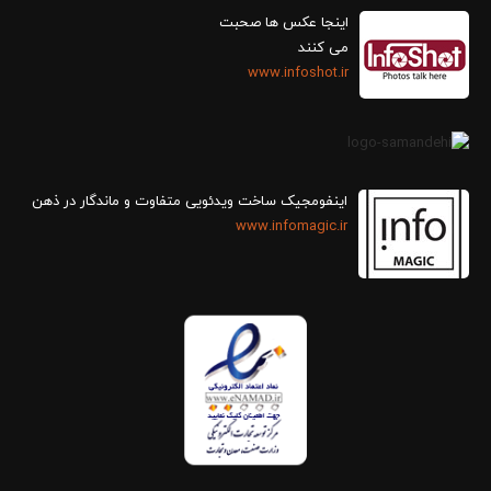
اینجا عکس ها صحبت
می کنند
www.infoshot.ir
اینفومجیک ساخت ویدئویی متفاوت و ماندگار در ذهن
www.infomagic.ir