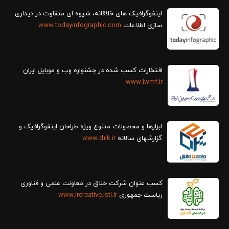
سازی اطلاعات
www.todayinfographic.com
افتخارات کسب شده در جشنواره وب و موبایل ایران
www.iwmf.ir
ابزارها و محصولات متنوع ویژه طراحان اینفوگرافیک و
گزارش‎های سالانه
www.d2k.ir
کسب عنوان شرکت خلاق در معاونت علمی و فناوری
ریاست جمهوری
www.ircreative.isti.ir