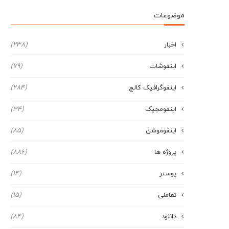
موضوعات
اخبار
(238)
اینفوشات
(79)
اینفوگرافیک کالج
(284)
اینفومجیک
(34)
اینفوموشن
(85)
پروژه ها
(886)
پوستر
(14)
تعاملی
(15)
دانلود
(84)