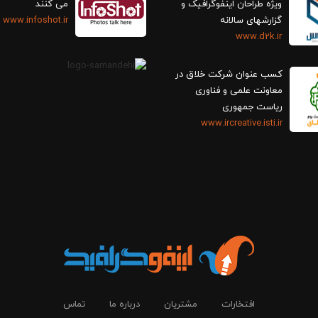
ویژه طراحان اینفوگرافیک و
می کنند
گزارش‎های سالانه
www.infoshot.ir
www.d2k.ir
کسب عنوان شرکت خلاق در
معاونت علمی و فناوری
ریاست جمهوری
www.ircreative.isti.ir
افتخارات
مشتریان
درباره ما
تماس