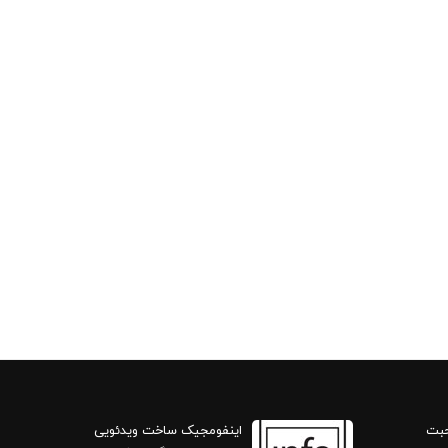
حبت
اینفومجیک ساخت ویدئویی