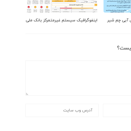
ق آبی چم شیر
اینفوگرافیک سیستم غیرمتمرکز بانک ملی
یست؟