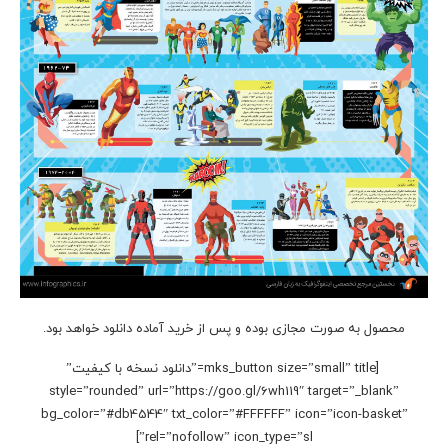
محصول به صورت مجازی بوده و پس از خرید آماده دانلود خواهد بود.
[mks_button size=”small” title=”دانلود نسخه با کیفیت”
style=”rounded” url=”https://goo.gl/6wh119″ target=”_blank”
bg_color=”#db4544″ txt_color=”#FFFFFF” icon=”icon-basket”
rel=”nofollow” icon_type=”sl”]