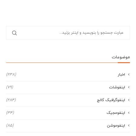
موضوعات
اخبار
(238)
اینفوشات
(79)
اینفوگرافیک کالج
(284)
اینفومجیک
(34)
اینفوموشن
(85)