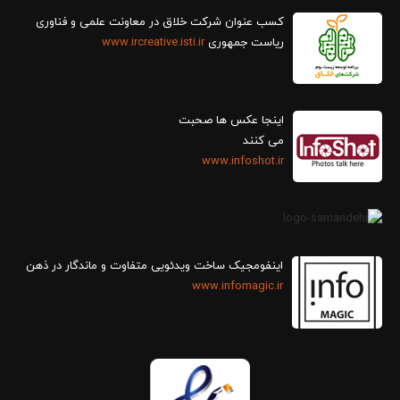
کسب عنوان شرکت خلاق در معاونت علمی و فناوری
ریاست جمهوری
www.ircreative.isti.ir
اینجا عکس ها صحبت
می کنند
www.infoshot.ir
اینفومجیک ساخت ویدئویی متفاوت و ماندگار در ذهن
www.infomagic.ir