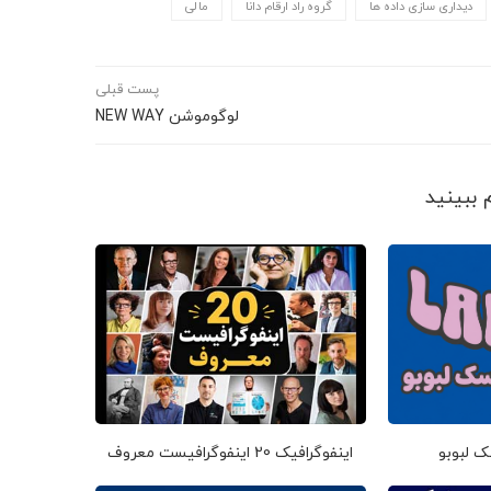
دیداری سازی داده ها
گروه راد ارقام دانا
مالی
پست قبلی
لوگوموشن NEW WAY
ک لبوبو
اینفوگرافیک 20 اینفوگرافیست معروف