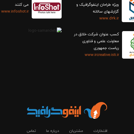
ویژه طراحان اینفوگرافیک و
می کنند
گزارش‎های سالانه
www.infoshot.ir
www.d2k.ir
کسب عنوان شرکت خلاق در
معاونت علمی و فناوری
ریاست جمهوری
www.ircreative.isti.ir
افتخارات
مشتریان
درباره ما
تماس