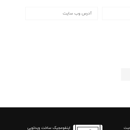
حبت
اینفومجیک ساخت ویدئویی