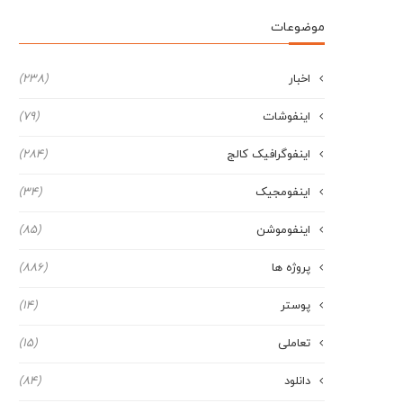
موضوعات
اخبار
(238)
اینفوشات
(79)
اینفوگرافیک کالج
(284)
اینفومجیک
(34)
اینفوموشن
(85)
پروژه ها
(886)
پوستر
(14)
تعاملی
(15)
دانلود
(84)