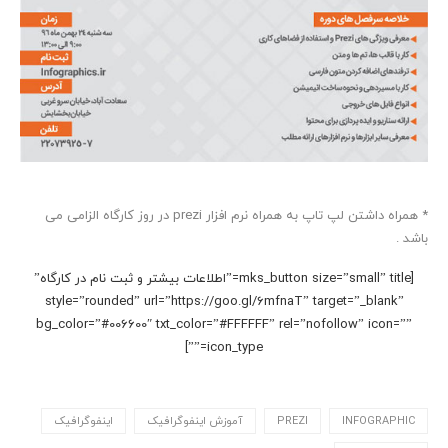
* همراه داشتن لپ تاپ به همراه نرم افزار prezi در روز کارگاه الزامی می
باشد .
[mks_button size=”small” title=”اطلاعات بیشتر و ثبت نام در کارگاه”
style=”rounded” url=”https://goo.gl/6mfnaT” target=”_blank”
bg_color=”#006600″ txt_color=”#FFFFFF” rel=”nofollow” icon=””
icon_type=””]
INFOGRAPHIC
PREZI
آموزش اینفوگرافیک
اینفوگرافیک