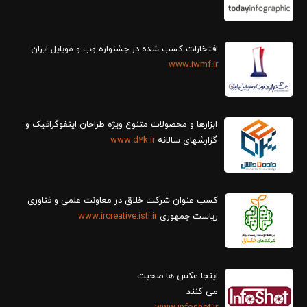
افتخارات کسب شده در جشنواره وب و موبایل ایران
www.iwmf.ir
ابزارها و محصولات متنوع ویژه طراحان اینفوگرافیک و
گزارش‎های سالانه
www.d2k.ir
کسب عنوان شرکت خلاق در معاونت علمی و فناوری
ریاست جمهوری
www.ircreative.isti.ir
اینجا عکس ها صحبت
می کنند