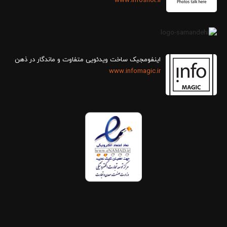
www.infoshot.ir
اینفومجیک ساخت ویدئویی متفاوت و ماندگار در ذهن
www.infomagic.ir