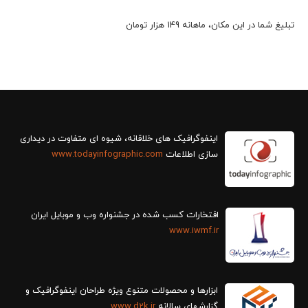
تبلیغ شما در این مکان، ماهانه 149 هزار تومان
سازی اطلاعات
www.todayinfographic.com
افتخارات کسب شده در جشنواره وب و موبایل ایران
www.iwmf.ir
ابزارها و محصولات متنوع ویژه طراحان اینفوگرافیک و
گزارش‎های سالانه
www.d2k.ir