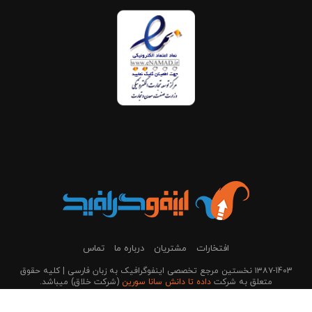
افتخارات
مشتریان
درباره ما
تماس
۱۳۸۷-1403 نخستین مرجع تخصصی اینفوگرافیک به زبان فارسی | کلیه حقوق
متعلق به شرکت
داده تا دانش سانا سورین
(شرکت خلاق) می‎باشد.