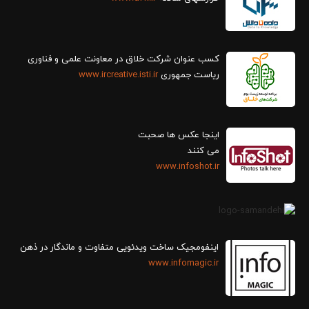
کسب عنوان شرکت خلاق در معاونت علمی و فناوری
ریاست جمهوری
www.ircreative.isti.ir
اینجا عکس ها صحبت
می کنند
www.infoshot.ir
اینفومجیک ساخت ویدئویی متفاوت و ماندگار در ذهن
www.infomagic.ir