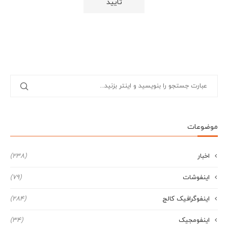
موضوعات
اخبار
(238)
اینفوشات
(79)
اینفوگرافیک کالج
(284)
اینفومجیک
(34)