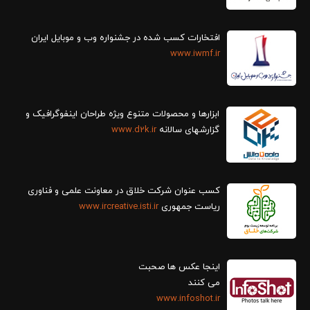
افتخارات کسب شده در جشنواره وب و موبایل ایران
www.iwmf.ir
ابزارها و محصولات متنوع ویژه طراحان اینفوگرافیک و
گزارش‎های سالانه
www.d2k.ir
کسب عنوان شرکت خلاق در معاونت علمی و فناوری
ریاست جمهوری
www.ircreative.isti.ir
اینجا عکس ها صحبت
می کنند
www.infoshot.ir