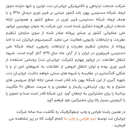
شرکت خدمات ارتباطی و الکترونیکی ایرانیــان­ نت، اولین و تنها دارنده مجوز
ایجاد شبکه دسترسی پهن ­باند کشور مبتنی بر فیبر نوری درسال ۱۳۹۰ و با
هدف ایجاد شبکه دسترسی فیبر نوری در سطح کشور و همچنین ارائه
خدمات ارزش افزوده تشکیل شده است. این شرکت به عنوان چهارمین اپراتور
ملی مخابراتی کشور بر مبنای پروانه صادر شده از سوی سازمان تنظیم
مقررات و ارتباطات رادیویی فعالیت می­ نماید. کنسرسیوم ایرانیان نت با اخذ
پروانه از سازمان تنظیم مقررات و ارتباطات رادیویی، ایجاد شبکه ملی
دسترسی فیبرنوری در ایران را از آبان ماه سال 1391 آغاز کرده است. شیوه
انتقال اطلاعات در اپراتور چهارم (شرکت ایرانیــان­ نت) براساس استفاده از
فیبر نوری بوده و توان انتقال انبوهی از اطلاعات به شیوه­ای امن­ تر و با
شکلی کارآمدتری در مقایسه با شیوه­ های سنتی خواهد داشت. ايرانيــان­ نت،
بابهره گیری از این شبکه پهن باند قادر است ضمن ارائه انواع سرویس­ های
متنوع و به­ روز، ارتبـاطی، پايـدار و مطمئن و با سرعت حداقل ۲۰ مگابیت
برثانیه را برای مشترکین به ارمغان آورد. این شبکه قادر است صدا و تصویر را
با کیفیتی بسیار بالا برای مشترکین خود فراهم آورد
در همین راستا طراحی و چاپ اینفوگرافیک ره نگاشت سه ساله شرکت
ایرانیان نت توسط
تیم طراحی و چاپ ما
انجام گرفت که در زیر مشاهده می
فرمایید :