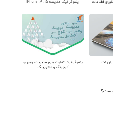
اوری اطلاعات
اینفوگرافیک مقایسه IPhone 14 , 15
نیان نت
اینفوگرافیک تفاوت های مدیریت، رهبری،
کوچینگ و منتورینگ
یست؟