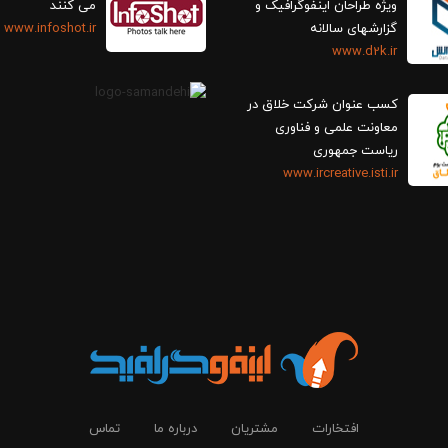
ویژه طراحان اینفوگرافیک و
می کنند
گزارش‎های سالانه
www.infoshot.ir
www.d2k.ir
کسب عنوان شرکت خلاق در
معاونت علمی و فناوری
ریاست جمهوری
www.ircreative.isti.ir
افتخارات
مشتریان
درباره ما
تماس