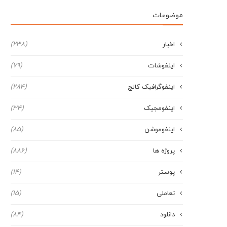
موضوعات
اخبار
(238)
اینفوشات
(79)
اینفوگرافیک کالج
(284)
اینفومجیک
(34)
اینفوموشن
(85)
پروژه ها
(886)
پوستر
(14)
تعاملی
(15)
دانلود
(84)