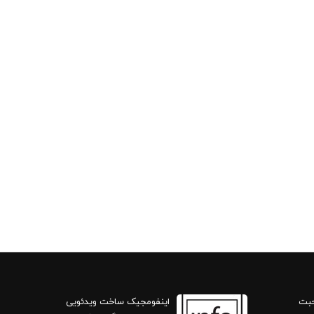
حبت
اینفومجیک ساخت ویدئویی