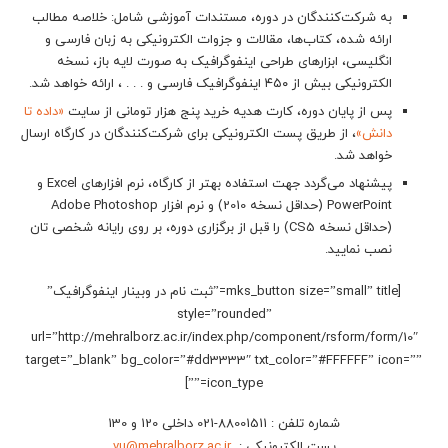
به شرکت‌کنندگان در دوره، مستندات آموزشی شامل: خلاصه مطالب
ارائه شده، کتاب‌ها، مقالات و جزوات الکترونیکی به زبان فارسی و
انگلیسی، ابزارهای طراحی اینفوگرافیک به صورت لایه باز، نسخه
الکترونیکی بیش از ۴۵۰ اینفوگرافیک فارسی و . . . ، ارائه خواهد شد.
پس از پایان دوره، کارت هدیه خرید پنج هزار تومانی از سایت
«داده تا
دانش»
، از طریق پست الکترونیکی برای شرکت‌کنندگان در کارگاه ارسال
خواهد شد.
پیشنهاد می‌گردد جهت استفاده بهتر از کارگاه، نرم افزارهای Excel و
PowerPoint (حداقل نسخه 2010) و نرم افزار Adobe Photoshop
(حداقل نسخه CS5) را قبل از برگزاری دوره، بر روی رایانه شخصی تان
نصب نمایید.
[mks_button size=”small” title=”ثبت نام در وبینار اینفوگرافیک”
style=”rounded”
url=”http://mehralborz.ac.ir/index.php/component/rsform/form/10″
target=”_blank” bg_color=”#dd3333″ txt_color=”#FFFFFF” icon=””
icon_type=””]
شماره تلفن : 88001511-021 داخلی 120 و 130
پست الکترونیکی :
vu@mehralborz.ac.ir