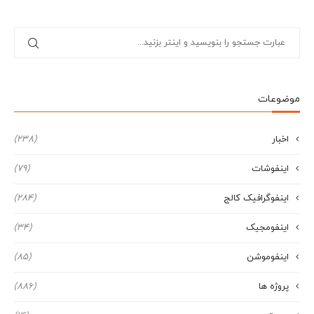
موضوعات
اخبار
(238)
اینفوشات
(79)
اینفوگرافیک کالج
(284)
اینفومجیک
(34)
اینفوموشن
(85)
پروژه ها
(886)