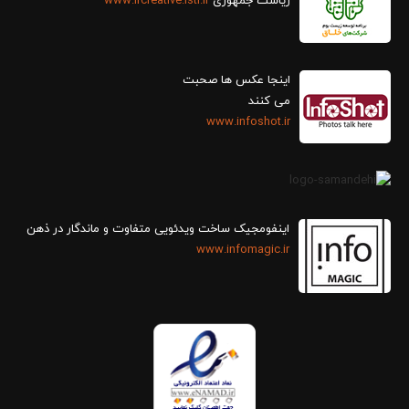
ریاست جمهوری
www.ircreative.isti.ir
اینجا عکس ها صحبت
می کنند
www.infoshot.ir
اینفومجیک ساخت ویدئویی متفاوت و ماندگار در ذهن
www.infomagic.ir