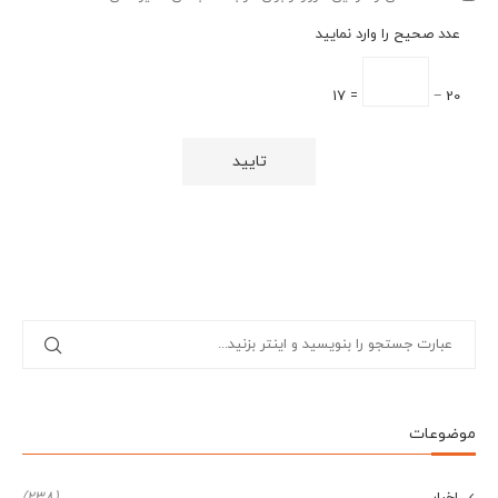
عدد صحیح را وارد نمایید
= 17
20 −
موضوعات