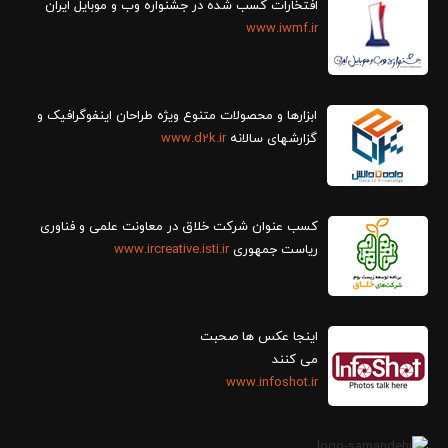
افتخارات کسب شده در جشنواره وب و موبایل ایران
www.iwmf.ir
ابزارها و محصولات متنوع ویژه طراحان اینفوگرافیک و
گزارش‎های سالانه
www.d2k.ir
کسب عنوان شرکت خلاق در معاونت علمی و فناوری
ریاست جمهوری
www.ircreative.isti.ir
اینجا عکس ها صحبت
می کنند
www.infoshot.ir