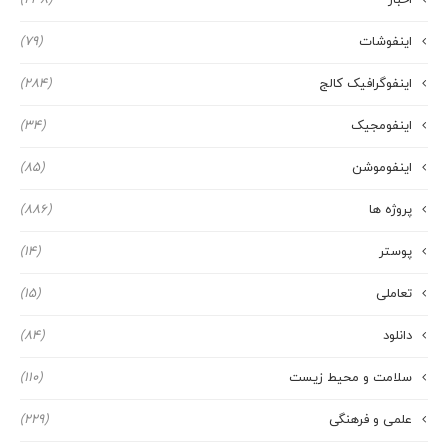
اخبار
(238)
اینفوشات
(79)
اینفوگرافیک کالج
(284)
اینفومجیک
(34)
اینفوموشن
(85)
پروژه ها
(886)
پوستر
(14)
تعاملی
(15)
دانلود
(84)
سلامت و محیط زیست
(110)
علمی و فرهنگی
(229)