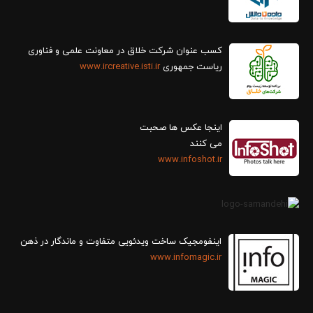
کسب عنوان شرکت خلاق در معاونت علمی و فناوری
ریاست جمهوری
www.ircreative.isti.ir
اینجا عکس ها صحبت
می کنند
www.infoshot.ir
اینفومجیک ساخت ویدئویی متفاوت و ماندگار در ذهن
www.infomagic.ir