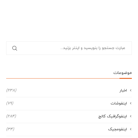
موضوعات
اخبار
(238)
اینفوشات
(79)
اینفوگرافیک کالج
(284)
اینفومجیک
(34)