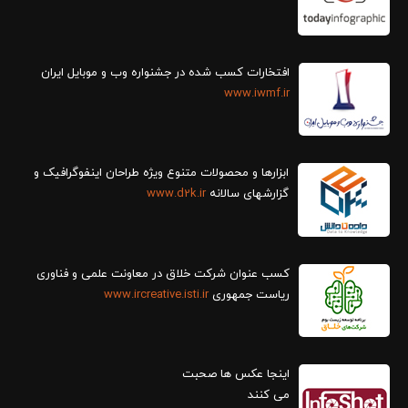
افتخارات کسب شده در جشنواره وب و موبایل ایران
www.iwmf.ir
ابزارها و محصولات متنوع ویژه طراحان اینفوگرافیک و
گزارش‎های سالانه
www.d2k.ir
کسب عنوان شرکت خلاق در معاونت علمی و فناوری
ریاست جمهوری
www.ircreative.isti.ir
اینجا عکس ها صحبت
می کنند