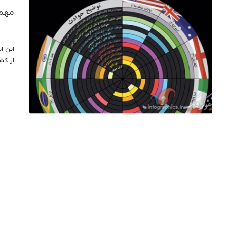
مهمت
این ا
از كش