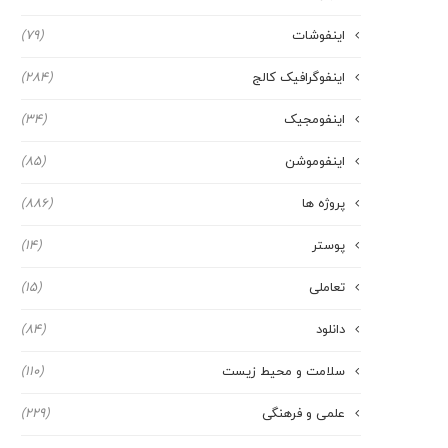
اینفوشات
(79)
اینفوگرافیک کالج
(284)
اینفومجیک
(34)
اینفوموشن
(85)
پروژه ها
(886)
پوستر
(14)
تعاملی
(15)
دانلود
(84)
سلامت و محیط زیست
(110)
علمی و فرهنگی
(229)