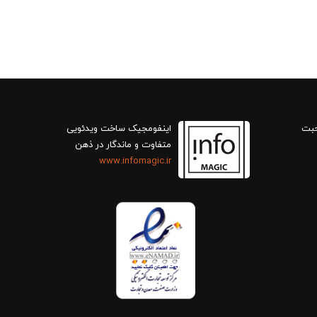
حبت
اینفومجیک ساخت ویدئویی
متفاوت و ماندگار در ذهن
www.infomagic.ir