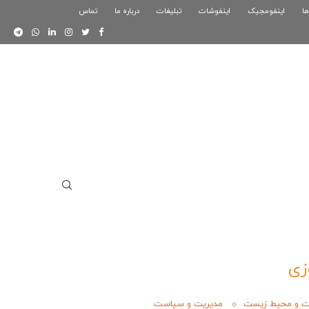
ها
اینفومجیک
فوگرافیک بازی کلش رویال
اینفوشات
تبلیغات
درباره ما
تماس
اینفوگرافیک دوستان
زی
ت و محیط زیست
مدیریت و سیاست