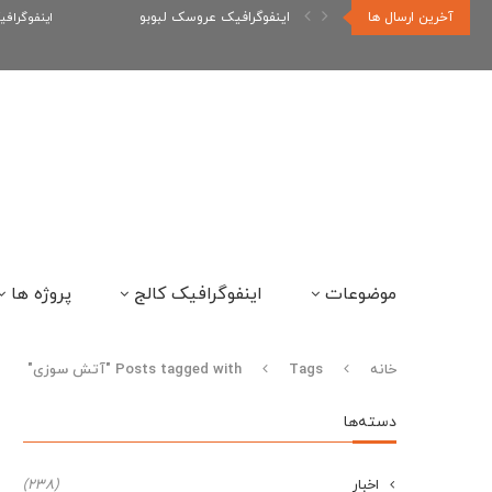
آخرین ارسال ها
اینفوگرافیک عروسک لبوبو
اینفوگراف
موضوعات
اینفوگرافیک کالج
پروژه ها
خانه
Tags
Posts tagged with "آتش سوزی"
دسته‌ها
اخبار
(238)