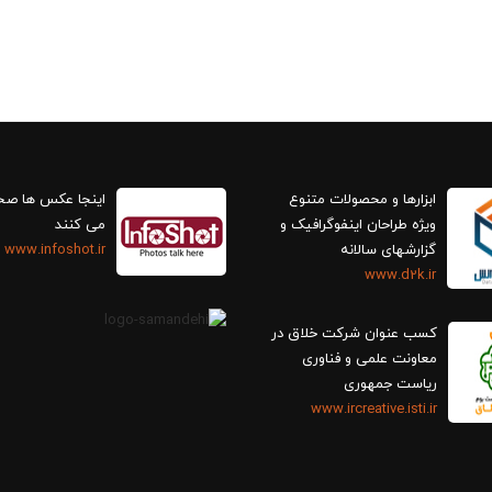
ابزارها و محصولات متنوع
اینجا عکس ها ص
ویژه طراحان اینفوگرافیک و
می کنند
گزارش‎های سالانه
www.infoshot.ir
www.d2k.ir
کسب عنوان شرکت خلاق در
معاونت علمی و فناوری
ریاست جمهوری
www.ircreative.isti.ir