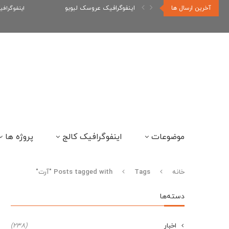
آخرین ارسال ها
اینفوگرافیک عروسک لبوبو
اینفوگراف
موضوعات
اینفوگرافیک کالج
پروژه ها
خانه
Tags
Posts tagged with "آرت"
دسته‌ها
اخبار
(238)