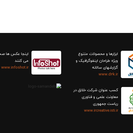
ابزارها و محصولات متنوع
اینجا عکس ها ص
ویژه طراحان اینفوگرافیک و
می کنند
گزارش‎های سالانه
www.infoshot.ir
www.d2k.ir
کسب عنوان شرکت خلاق در
معاونت علمی و فناوری
ریاست جمهوری
www.ircreative.isti.ir