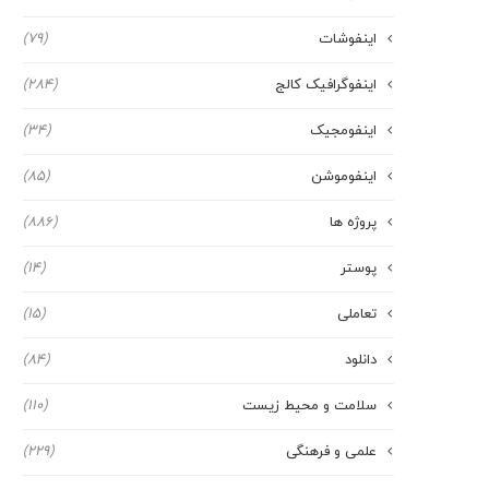
اینفوشات
(79)
اینفوگرافیک کالج
(284)
اینفومجیک
(34)
اینفوموشن
(85)
پروژه ها
(886)
پوستر
(14)
تعاملی
(15)
دانلود
(84)
سلامت و محیط زیست
(110)
علمی و فرهنگی
(229)