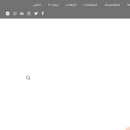
ها
اینفومجیک
فوگرافیک بازی کلش رویال
اینفوشات
تبلیغات
درباره ما
تماس
اینفوگرافیک دوستان
ان