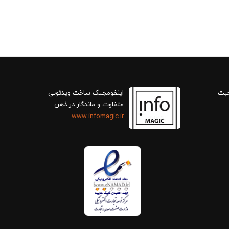
حبت
اینفومجیک ساخت ویدئویی
متفاوت و ماندگار در ذهن
www.infomagic.ir