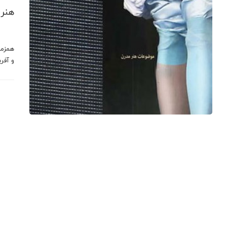
هنر 
همزما
و آفر