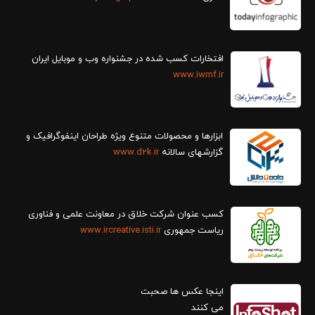
افتخارات کسب شده در جشنواره وب و موبایل ایران
www.iwmf.ir
ابزارها و محصولات متنوع ویژه طراحان اینفوگرافیک و
گزارش‎های سالانه
www.d2k.ir
کسب عنوان شرکت خلاق در معاونت علمی و فناوری
ریاست جمهوری
www.ircreative.isti.ir
اینجا عکس ها صحبت
می کنند