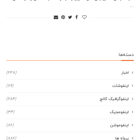
…
دسته‌ها
اخبار
(238)
اینفوشات
(79)
اینفوگرافیک کالج
(284)
اینفومجیک
(34)
اینفوموشن
(86)
پروژه ها
(886)