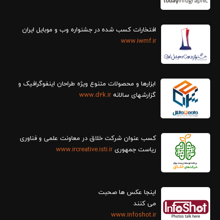
افتخارات کسب شده در جشنواره وب و موبایل ایران
www.iwmf.ir
ابزارها و محصولات متنوع ویژه طراحان اینفوگرافیک و
گزارش‎های سالانه
www.d2k.ir
کسب عنوان شرکت خلاق در معاونت علمی و فناوری
ریاست جمهوری
www.ircreative.isti.ir
اینجا عکس ها صحبت
می کنند
www.infoshot.ir