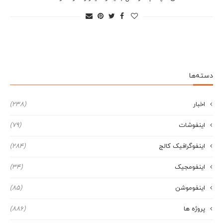
دسته‌ها
اخبار
(238)
اینفوشات
(79)
اینفوگرافیک کالج
(284)
اینفومجیک
(34)
اینفوموشن
(85)
پروژه ها
(886)