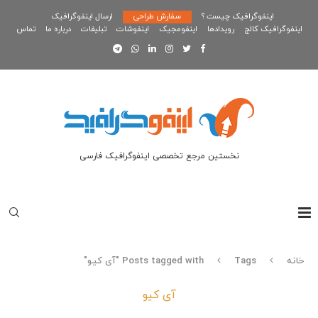
اینفوگرافیک چیست ؟
سفارش طراحی
ارسال اینفوگرافیک
اینفوگرافیک کالج
رویدادها
اینفومجیک
اینفوشات
تبلیغات
درباره ما
تماس
نخستین مرجع تخصصی اینفوگرافیک فارسی
خانه
Tags
Posts tagged with "آی کیو"
آی کیو