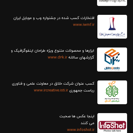
افتخارات کسب شده در جشنواره وب و موبایل ایران
www.iwmf.ir
ابزارها و محصولات متنوع ویژه طراحان اینفوگرافیک و
گزارش‎های سالانه
www.d2k.ir
کسب عنوان شرکت خلاق در معاونت علمی و فناوری
ریاست جمهوری
www.ircreative.isti.ir
اینجا عکس ها صحبت
می کنند
www.infoshot.ir