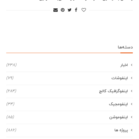
دسته‌ها
اخبار
(238)
اینفوشات
(79)
اینفوگرافیک کالج
(284)
اینفومجیک
(34)
اینفوموشن
(85)
پروژه ها
(886)