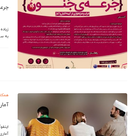
جرعه
زیاده
به سل
همکار
آمار
اینفو
آماری