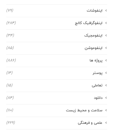
اینفوشات
(79)
اینفوگرافیک کالج
(284)
اینفومجیک
(34)
اینفوموشن
(85)
پروژه ها
(886)
پوستر
(14)
تعاملی
(15)
دانلود
(84)
سلامت و محیط زیست
(110)
علمی و فرهنگی
(229)