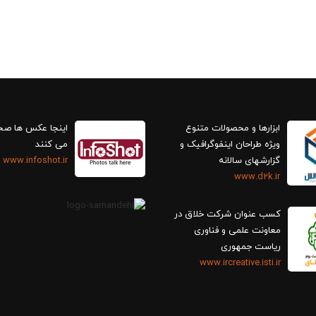
ابزارها و محصولات متنوع
اینجا عکس ها ص
ویژه طراحان اینفوگرافیک و
می کنند
گزارش‎های سالانه
www.infoshot.ir
www.d2k.ir
کسب عنوان شرکت خلاق در
معاونت علمی و فناوری
ریاست جمهوری
www.ircreative.isti.ir