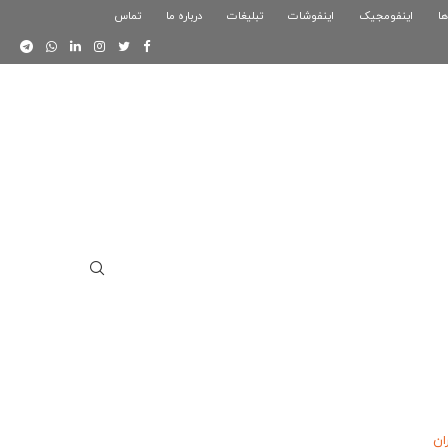
ها
اینفومجیک
فوگرافیک بازی کلش رویال
اینفوشات
تبلیغات
درباره ما
تماس
اینفوگرافیک دوستان
ان