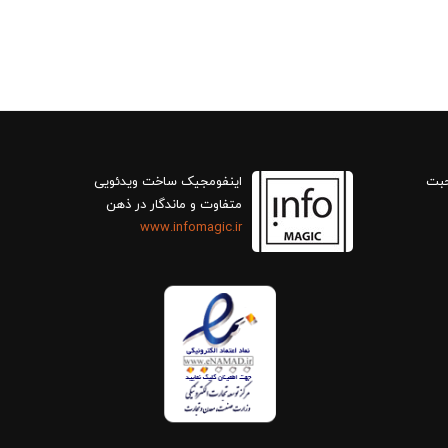
حبت
اینفومجیک ساخت ویدئویی
متفاوت و ماندگار در ذهن
www.infomagic.ir