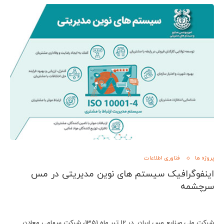
پروژه ها
فناوری اطلاعات
اینفوگرافیک سیستم های نوین مدیریتی در مس
سرچشمه
شركت ملي صنايع مس ايران در 12 تير ماه 1351، شركت سهامي معادن