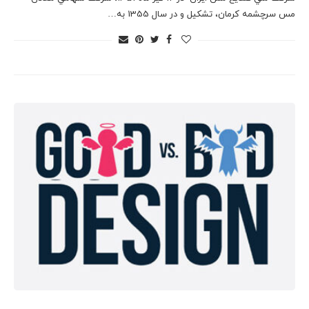
مس سرچشمه كرمان، تشكيل و در سال 1355 به…