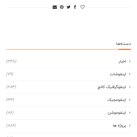
دسته‌ها
اخبار
(238)
اینفوشات
(79)
اینفوگرافیک کالج
(284)
اینفومجیک
(34)
اینفوموشن
(86)
پروژه ها
(886)