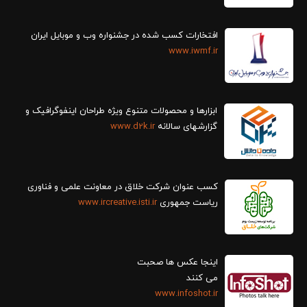
افتخارات کسب شده در جشنواره وب و موبایل ایران
www.iwmf.ir
ابزارها و محصولات متنوع ویژه طراحان اینفوگرافیک و
گزارش‎های سالانه
www.d2k.ir
کسب عنوان شرکت خلاق در معاونت علمی و فناوری
ریاست جمهوری
www.ircreative.isti.ir
اینجا عکس ها صحبت
می کنند
www.infoshot.ir