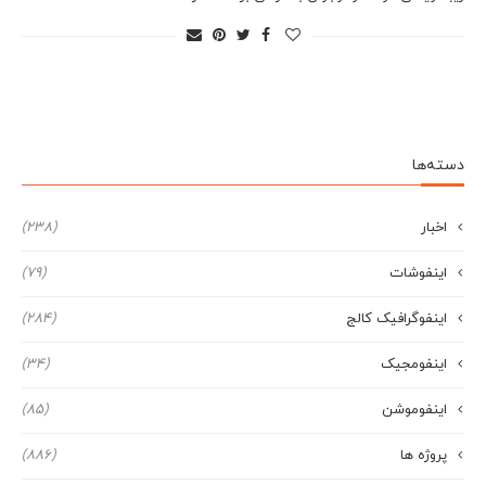
دسته‌ها
اخبار
(238)
اینفوشات
(79)
اینفوگرافیک کالج
(284)
اینفومجیک
(34)
اینفوموشن
(85)
پروژه ها
(886)