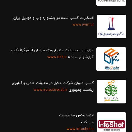
افتخارات کسب شده در جشنواره وب و موبایل ایران
www.iwmf.ir
ابزارها و محصولات متنوع ویژه طراحان اینفوگرافیک و
گزارش‎های سالانه
www.d2k.ir
کسب عنوان شرکت خلاق در معاونت علمی و فناوری
ریاست جمهوری
www.ircreative.isti.ir
اینجا عکس ها صحبت
می کنند
www.infoshot.ir