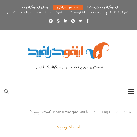
اینفوگرافیک چیست ؟
سفارش طراحی
ارسال اینفوگرافیک
اینفوگرافیک کالج
رویدادها
اینفومجیک
اینفوشات
تبلیغات
درباره ما
تماس
نخستین مرجع تخصصی اینفوگرافیک فارسی
خانه
Tags
Posts tagged with "استاد وحید"
استاد وحید