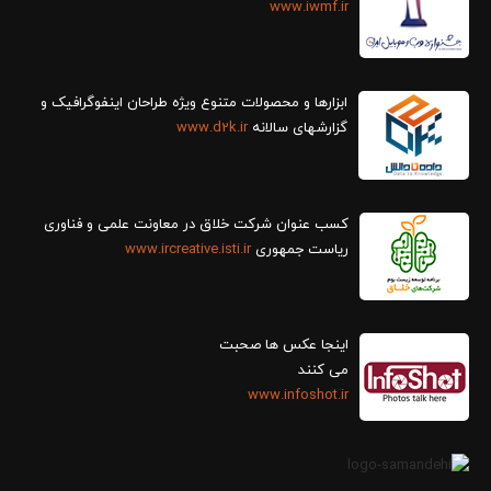
www.iwmf.ir
ابزارها و محصولات متنوع ویژه طراحان اینفوگرافیک و
گزارش‎های سالانه
www.d2k.ir
کسب عنوان شرکت خلاق در معاونت علمی و فناوری
ریاست جمهوری
www.ircreative.isti.ir
اینجا عکس ها صحبت
می کنند
www.infoshot.ir