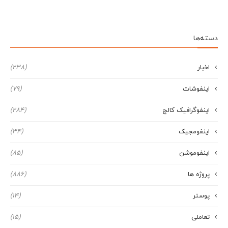
دسته‌ها
اخبار
(238)
اینفوشات
(79)
اینفوگرافیک کالج
(284)
اینفومجیک
(34)
اینفوموشن
(85)
پروژه ها
(886)
پوستر
(14)
تعاملی
(15)