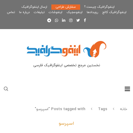
اینفوگرافیک چیست ؟
سفارش طراحی
ارسال اینفوگرافیک
اینفوگرافیک کالج
رویدادها
اینفومجیک
اینفوشات
تبلیغات
درباره ما
تماس
نخستین مرجع تخصصی اینفوگرافیک فارسی
خانه
Tags
Posts tagged with "اسپرسو"
اسپرسو