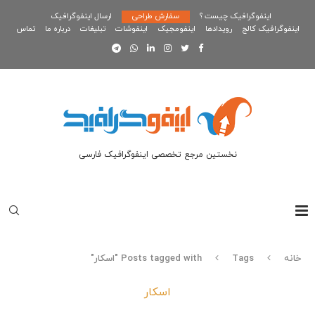
اینفوگرافیک چیست ؟
سفارش طراحی
ارسال اینفوگرافیک
اینفوگرافیک کالج
رویدادها
اینفومجیک
اینفوشات
تبلیغات
درباره ما
تماس
نخستین مرجع تخصصی اینفوگرافیک فارسی
خانه
Tags
Posts tagged with "اسکار"
اسکار