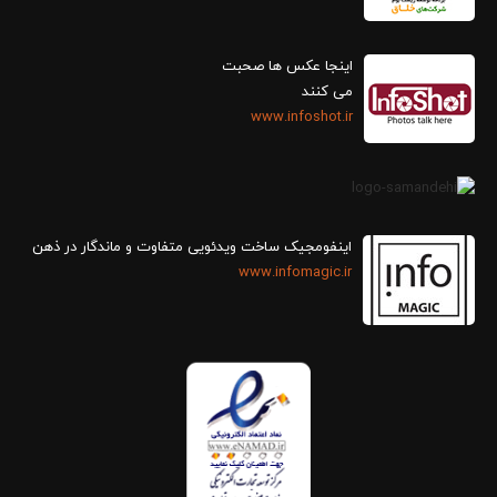
اینجا عکس ها صحبت
می کنند
www.infoshot.ir
اینفومجیک ساخت ویدئویی متفاوت و ماندگار در ذهن
www.infomagic.ir