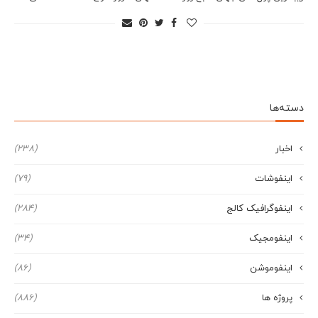
دسته‌ها
اخبار
(238)
اینفوشات
(79)
اینفوگرافیک کالج
(284)
اینفومجیک
(34)
اینفوموشن
(86)
پروژه ها
(886)