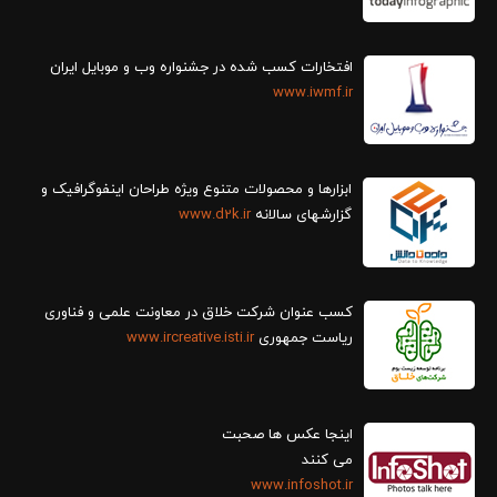
افتخارات کسب شده در جشنواره وب و موبایل ایران
www.iwmf.ir
ابزارها و محصولات متنوع ویژه طراحان اینفوگرافیک و
گزارش‎های سالانه
www.d2k.ir
کسب عنوان شرکت خلاق در معاونت علمی و فناوری
ریاست جمهوری
www.ircreative.isti.ir
اینجا عکس ها صحبت
می کنند
www.infoshot.ir