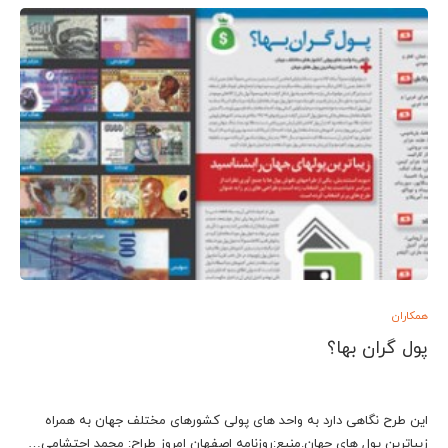
همکاران
پول گران بها؟
این طرح نگاهی دارد به واحد های پولی کشورهای مختلف جهان به همراه
زیباترین پول های جهان.منبع:روزنامه اصفهان امروز طراح: محمد احتشامی…