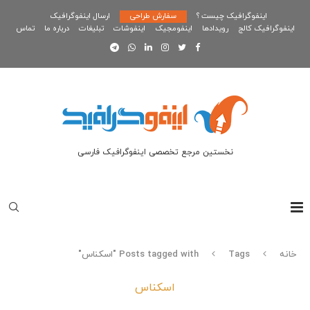
اینفوگرافیک چیست ؟
سفارش طراحی
ارسال اینفوگرافیک
اینفوگرافیک کالج
رویدادها
اینفومجیک
اینفوشات
تبلیغات
درباره ما
تماس
نخستین مرجع تخصصی اینفوگرافیک فارسی
خانه
Tags
Posts tagged with "اسکناس"
اسکناس